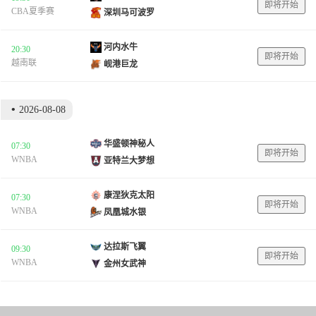
即将开始
CBA夏季赛
深圳马可波罗
河内水牛
20:30
即将开始
越南联
岘港巨龙
•
2026-08-08
华盛顿神秘人
07:30
即将开始
WNBA
亚特兰大梦想
康涅狄克太阳
07:30
即将开始
WNBA
凤凰城水银
达拉斯飞翼
09:30
即将开始
WNBA
金州女武神