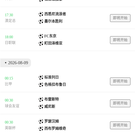
西悉尼流浪者
17:30
即将开始
澳足总
墨尔本胜利
FC东京
18:00
即将开始
日职联
町田泽维亚
•
2026-08-09
标准列日
00:15
即将开始
比甲
色格拉布鲁日
布雷斯特
00:30
即将开始
球会友谊
威尼斯
罗瑟汉姆
00:30
即将开始
英联杯
西布罗姆维奇