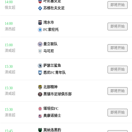
叶尼塞女足
14:00
即将开始
俄女超
苏维杜夫女足
湾水市
14:00
即将开始
澳西超
FC索伦托
曼立联队
15:00
即将开始
澳威超
马可尼
萨瑟兰鲨鱼
15:30
即将开始
澳威超
悉尼FC青年队
北部精神
15:30
即将开始
澳威超
黑镇市足球俱乐部
堪培拉FC
15:30
即将开始
澳首超
奥康诺骑士
莫纳洛黑豹
15:45