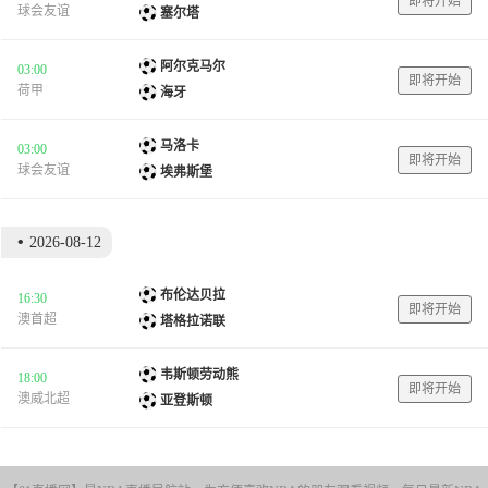
即将开始
球会友谊
塞尔塔
阿尔克马尔
03:00
即将开始
荷甲
海牙
马洛卡
03:00
即将开始
球会友谊
埃弗斯堡
•
2026-08-12
布伦达贝拉
16:30
即将开始
澳首超
塔格拉诺联
韦斯顿劳动熊
18:00
即将开始
澳威北超
亚登斯顿