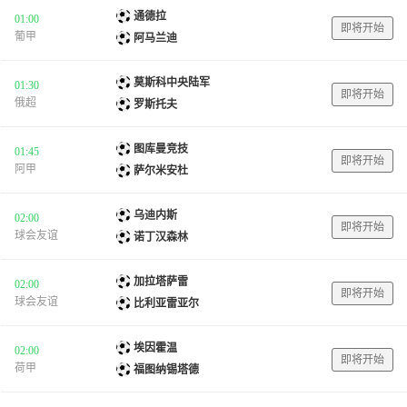
通德拉
01:00
即将开始
葡甲
阿马兰迪
莫斯科中央陆军
01:30
即将开始
俄超
罗斯托夫
图库曼竞技
01:45
即将开始
阿甲
萨尔米安杜
乌迪内斯
02:00
即将开始
球会友谊
诺丁汉森林
加拉塔萨雷
02:00
即将开始
球会友谊
比利亚雷亚尔
埃因霍温
02:00
即将开始
荷甲
福图纳锡塔德