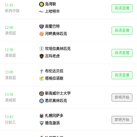
岛湾联
11:45
高清直播
新西中联
上哈特市
南霍巴特
12:00
高清直播
澳塔超
河畔奥林匹克
坎培拉奥林匹克
12:30
高清直播
澳首超
古玛老虎
布伦达贝拉
13:00
高清直播
澳首超
塔格拉诺联
新南威尔士大学
13:30
即将开始
澳威超
悉尼奥林匹克
札幌冈萨多
13:45
即将开始
日职乙
德岛漩涡