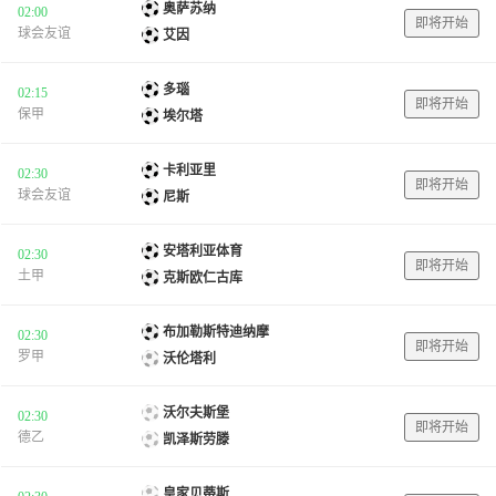
奥萨苏纳
02:00
即将开始
球会友谊
艾因
多瑙
02:15
即将开始
保甲
埃尔塔
卡利亚里
02:30
即将开始
球会友谊
尼斯
安塔利亚体育
02:30
即将开始
土甲
克斯欧仁古库
布加勒斯特迪纳摩
02:30
即将开始
罗甲
沃伦塔利
沃尔夫斯堡
02:30
即将开始
德乙
凯泽斯劳滕
皇家贝蒂斯