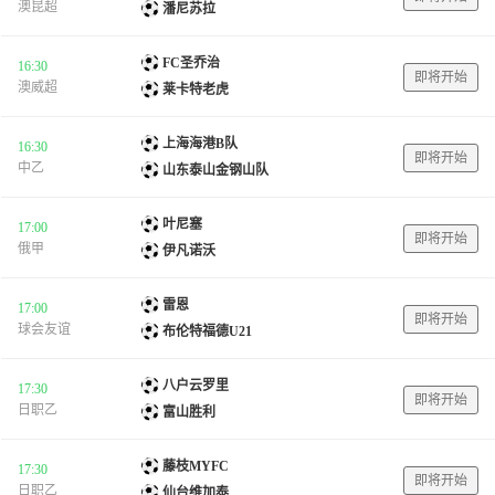
澳昆超
潘尼苏拉
FC圣乔治
16:30
即将开始
澳威超
莱卡特老虎
上海海港B队
16:30
即将开始
中乙
山东泰山金钢山队
叶尼塞
17:00
即将开始
俄甲
伊凡诺沃
雷恩
17:00
即将开始
球会友谊
布伦特福德U21
八户云罗里
17:30
即将开始
日职乙
富山胜利
藤枝MYFC
17:30
即将开始
日职乙
仙台维加泰