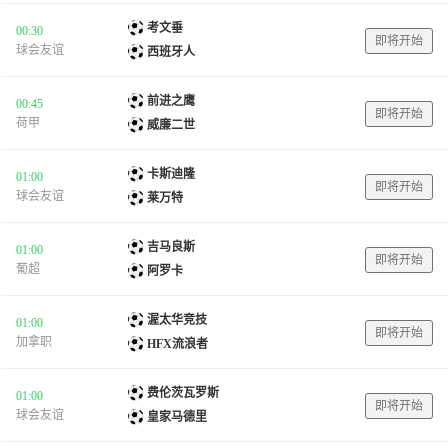
考文垂
00:30
即将开始
球会友谊
西班牙人
前进之鹰
00:45
即将开始
荷甲
威廉二世
卡斯迪隆
01:00
即将开始
球会友谊
莱万特
吉马良斯
01:00
即将开始
葡超
阿罗卡
渥太华竞技
01:00
即将开始
加拿职
HFX流浪者
费伦茨瓦罗斯
01:00
即将开始
球会友谊
皇家马德里